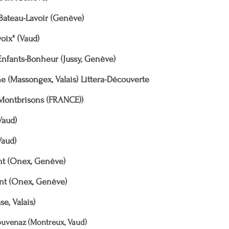
 Bateau-Lavoir (Genève)
voix" (Vaud)
 Enfants-Bonheur (Jussy, Genève)
e (Massongex, Valais) Littera-Découverte
e Montbrisons (FRANCE))
Vaud)
Vaud)
ent (Onex, Genève)
ent (Onex, Genève)
e, Valais)
Rouvenaz (Montreux, Vaud)