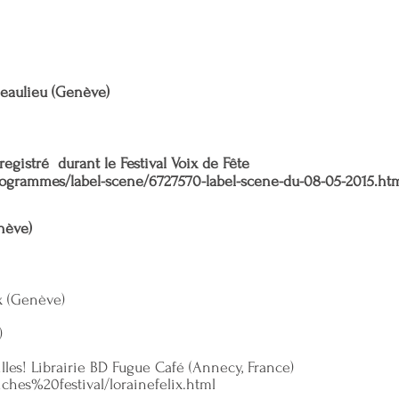
Beaulieu (Genève)
registré durant le Festival Voix de Fête
rogrammes/label-scene/6727570-label-scene-du-08-05-2015.ht
enève)
ex (Genève)
)
uilles! Librairie BD Fugue Café (Annecy, France)
iches%20festival/lorainefelix.html