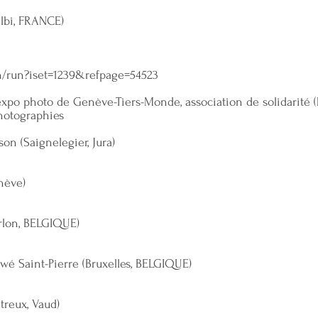
Albi, FRANCE)
h/run?iset=1239&refpage=54523
 expo photo de Genève-Tiers-Monde, association de solidarité (
hotographies
son (Saignelegier, Jura)
enève)
Arlon, BELGIQUE)
wé Saint-Pierre (Bruxelles, BELGIQUE)
treux, Vaud)