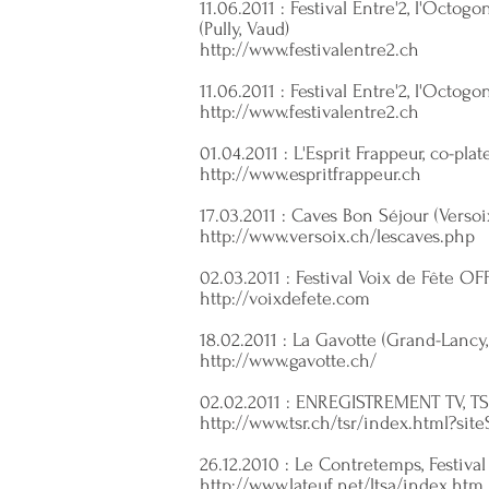
11.06.2011 : Festival Entre'2, l'Octog
(Pully, Vaud)
http://www.festivalentre2.ch
11.06.2011 : Festival Entre'2, l'Octog
http://www.festivalentre2.ch
01.04.2011 : L'Esprit Frappeur, co-pl
http://www.espritfrappeur.ch
17.03.2011 : Caves Bon Séjour (Verso
http://www.versoix.ch/lescaves.php
02.03.2011 : Festival Voix de Fête O
http://voixdefete.com
18.02.2011 : La Gavotte (Grand-Lancy
http://www.gavotte.ch/
02.02.2011 : ENREGISTREMENT TV, TSR
http://www.tsr.ch/tsr/index.html?sit
26.12.2010 : Le Contretemps, Festiva
http://www.lateuf.net/ltsa/index.htm