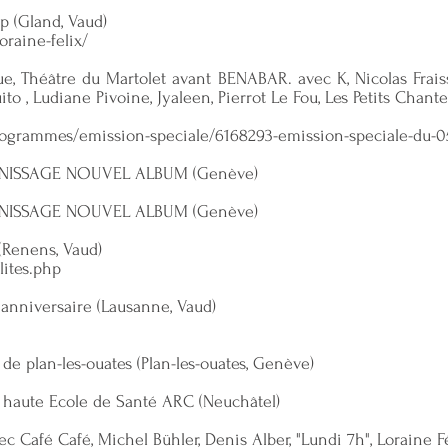
p (Gland, Vaud)
raine-felix/
e, Théâtre du Martolet avant BENABAR. avec K, Nicolas Fraiss
to , Ludiane Pivoine, Jyaleen, Pierrot Le Fou, Les Petits Chant
rogrammes/emission-speciale/6168293-emission-speciale-du-0
 VERNISSAGE NOUVEL ALBUM (Genève)
 VERNISSAGE NOUVEL ALBUM (Genève)
 (Renens, Vaud)
lites.php
 anniversaire (Lausanne, Vaud)
de plan-les-ouates (Plan-les-ouates, Genève)
a haute Ecole de Santé ARC (Neuchâtel)
avec Café Café, Michel Bühler, Denis Alber, "Lundi 7h", Loraine 