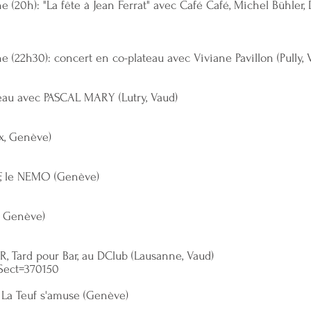
one (20h): "La fête à Jean Ferrat" avec Café Café, Michel Bühler,
one (22h30): concert en co-plateau avec Viviane Pavillon (Pully, 
ateau avec PASCAL MARY (Lutry, Vaud)
ix, Genève)
FF, le NEMO (Genève)
, Genève)
, Tard pour Bar, au DClub (Lausanne, Vaud)
eSect=370150
l La Teuf s'amuse (Genève)